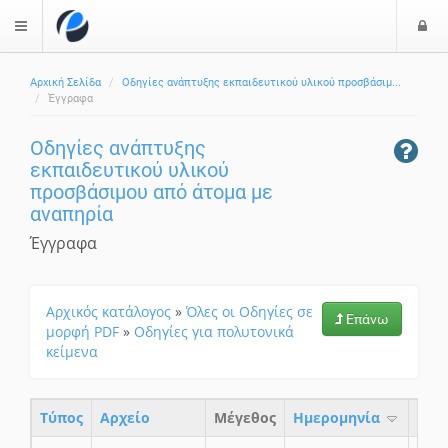
Ε
$langMenu
ί
Αρχική Σελίδα
Οδηγίες ανάπτυξης εκπαιδευτικού υλικού προσβάσιμ...
ο
ζήτηση
Έγγραφα
δ
ο
Οδηγίες ανάπτυξης
ς
εκπαιδευτικού υλικού
προσβάσιμου από άτομα με
αναπηρία
Έγγραφα
Αρχικός κατάλογος
»
Όλες οι Οδηγίες σε
Επάνω
μορφή PDF
»
Οδηγίες για πολυτονικά
κείμενα
Τύπος
Aρχείο
Μέγεθος
Ημερομηνία