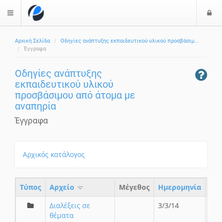
Ε
$langMenu
ί
Αρχική Σελίδα
Οδηγίες ανάπτυξης εκπαιδευτικού υλικού προσβάσιμ...
ο
ζήτηση
Έγγραφα
δ
ο
Οδηγίες ανάπτυξης
ς
εκπαιδευτικού υλικού
προσβάσιμου από άτομα με
αναπηρία
Έγγραφα
Αρχικός κατάλογος
Τύπος
Aρχείο
Μέγεθος
Ημερομηνία
Διαλέξεις σε
3/3/14
θέματα