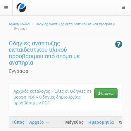
Ε
$langMenu
ί
Αρχική Σελίδα
Οδηγίες ανάπτυξης εκπαιδευτικού υλικού προσβάσιμ...
ο
ζήτηση
Έγγραφα
δ
ο
Οδηγίες ανάπτυξης
ς
εκπαιδευτικού υλικού
προσβάσιμου από άτομα με
αναπηρία
Έγγραφα
Αρχικός κατάλογος
»
Όλες οι Οδηγίες σε
Επάνω
μορφή PDF
»
Οδηγίες δημιουργίας
προσβάσιμων PDF
Τύπος
Aρχείο
Μέγεθος
Ημερομηνία