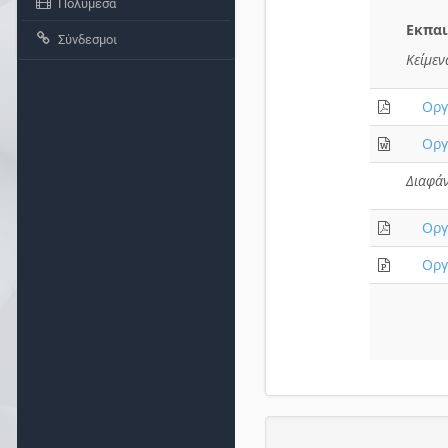
Πολυμέσα
Εκπαι
Σύνδεσμοι
Κείμε
Οργ
Οργ
Διαφάν
Οργ
Οργ