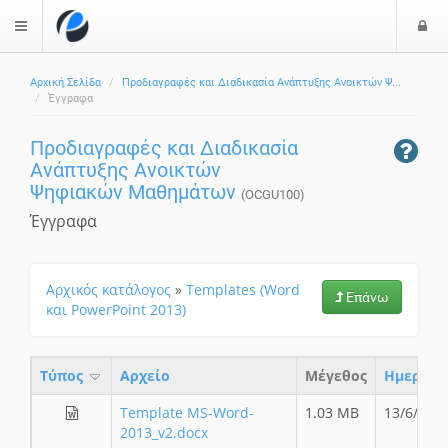
Ε
$langMenu
ί
Αρχική Σελίδα
Προδιαγραφές και Διαδικασία Ανάπτυξης Ανοικτών Ψ...
ο
ζήτηση
Έγγραφα
δ
ο
Προδιαγραφές και Διαδικασία
ς
Ανάπτυξης Ανοικτών
Ψηφιακών Μαθημάτων
(OCGU100)
Έγγραφα
Αρχικός κατάλογος
»
Templates (Word
Επάνω
και PowerPoint 2013)
Τύπος
Aρχείο
Μέγεθος
Ημερομη
Template MS-Word-
1.03 MB
13/6/14
2013_v2.docx