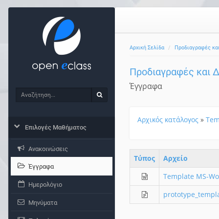
Αρχική Σελίδα
Προδιαγραφές και
Προδιαγραφές και 
Έγγραφα
Αναζήτηση
Αναζήτηση
Αρχικός κατάλογος
»
Tem
Επιλογές Μαθήματος
Ανακοινώσεις
Τύπος
Aρχείο
Έγγραφα
Template MS-Wo
Ημερολόγιο
prototype_templ
Μηνύματα