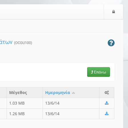
Ε
ί
σ
ο
δ
μάτων
ο
(OCGU100)
ς
Επάνω
Μέγεθος
Ημερομηνία
1.03 MB
13/6/14
1.26 MB
13/6/14