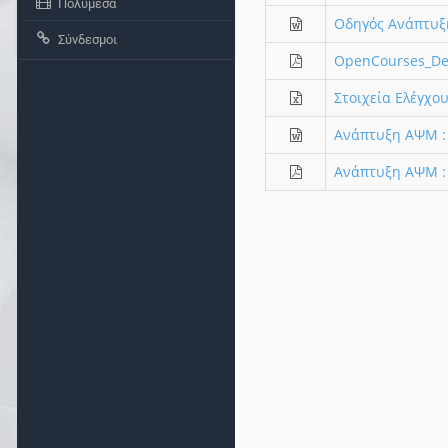
Πολυμέσα
Οδηγός Ανάπτυξ
Σύνδεσμοι
OpenCourses_De
Στοιχεία Ελέγχου
Ανάπτυξη ΑΨΜ :
Ανάπτυξη ΑΨΜ :