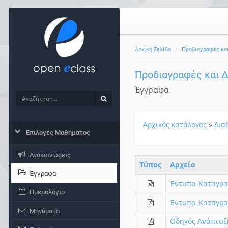
Αρχική Σελίδα
Προδιαγραφές και
Προδιαγραφές και 
Έγγραφα
Αναζήτηση
Αναζήτηση
Αρχικός κατάλογος
»
Δια
Επιλογές Μαθήματος
Ανακοινώσεις
Τύπος
Aρχείο
Έγγραφα
Έντυπο_Καταγραφ
Ημερολόγιο
Έντυπο_Καταγραφ
Μηνύματα
Οδηγός Ανάπτυξ