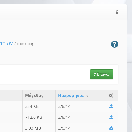
Ε
ί
σ
ο
δ
μάτων
ο
(OCGU100)
ς
Επάνω
Μέγεθος
Ημερομηνία
324 KB
3/6/14
712.6 KB
3/6/14
3.93 MB
3/6/14