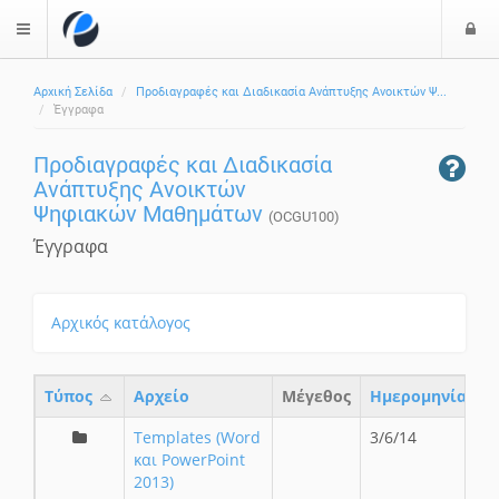
Ε
$langMenu
ί
Αρχική Σελίδα
Προδιαγραφές και Διαδικασία Ανάπτυξης Ανοικτών Ψ...
ο
ζήτηση
Έγγραφα
δ
ο
Προδιαγραφές και Διαδικασία
ς
Ανάπτυξης Ανοικτών
Ψηφιακών Μαθημάτων
(OCGU100)
Έγγραφα
Αρχικός κατάλογος
Τύπος
Aρχείο
Μέγεθος
Ημερομηνία
Templates (Word
3/6/14
και PowerPoint
2013)