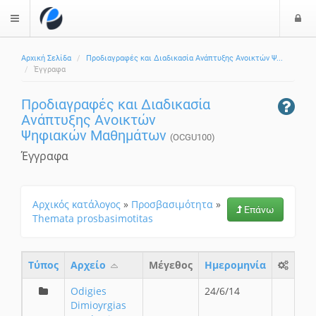
Ε
$langMenu
ί
Αρχική Σελίδα
Προδιαγραφές και Διαδικασία Ανάπτυξης Ανοικτών Ψ...
ο
ζήτηση
Έγγραφα
δ
ο
Προδιαγραφές και Διαδικασία
ς
Ανάπτυξης Ανοικτών
Ψηφιακών Μαθημάτων
(OCGU100)
Έγγραφα
Αρχικός κατάλογος
»
Προσβασιμότητα
»
Επάνω
Themata prosbasimotitas
Τύπος
Aρχείο
Μέγεθος
Ημερομηνία
Odigies
24/6/14
Dimioyrgias