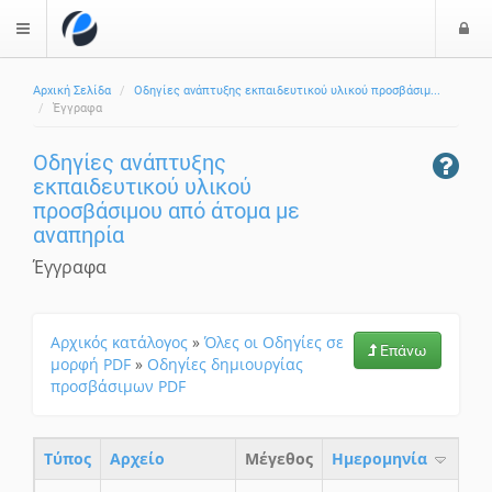
Ε
$langMenu
ί
Αρχική Σελίδα
Οδηγίες ανάπτυξης εκπαιδευτικού υλικού προσβάσιμ...
ο
ζήτηση
Έγγραφα
δ
ο
Οδηγίες ανάπτυξης
ς
εκπαιδευτικού υλικού
προσβάσιμου από άτομα με
αναπηρία
Έγγραφα
Αρχικός κατάλογος
»
Όλες οι Οδηγίες σε
Επάνω
μορφή PDF
»
Οδηγίες δημιουργίας
προσβάσιμων PDF
Τύπος
Aρχείο
Μέγεθος
Ημερομηνία