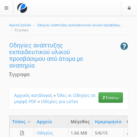
Ε
$langMenu
ί
Αρχική Σελίδα
Οδηγίες ανάπτυξης εκπαιδευτικού υλικού προσβάσιμ...
ο
ζήτηση
Έγγραφα
δ
ο
Οδηγίες ανάπτυξης
ς
εκπαιδευτικού υλικού
προσβάσιμου από άτομα με
αναπηρία
Έγγραφα
Αρχικός κατάλογος
»
Όλες οι Οδηγίες σε
Επάνω
μορφή PDF
»
Οδηγίες για LaTex
Τύπος
Aρχείο
Μέγεθος
Ημερομηνία
Οδηγίες
1.66 MB
5/6/15