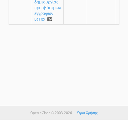
δημιουργίας
προσβάσιμων
εγγράφων
LaTex
Open eClass © 2003-2026 —
Όροι Χρήσης