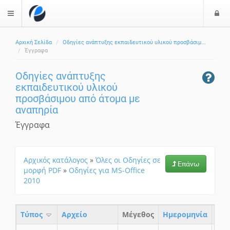
Ε
$langMenu
ί
Αρχική Σελίδα
Οδηγίες ανάπτυξης εκπαιδευτικού υλικού προσβάσιμ...
ο
ζήτηση
Έγγραφα
δ
ο
Οδηγίες ανάπτυξης
ς
εκπαιδευτικού υλικού
προσβάσιμου από άτομα με
αναπηρία
Έγγραφα
Αρχικός κατάλογος
»
Όλες οι Οδηγίες σε
Επάνω
μορφή PDF
»
Οδηγίες για MS-Office
2010
Τύπος
Aρχείο
Μέγεθος
Ημερομηνία