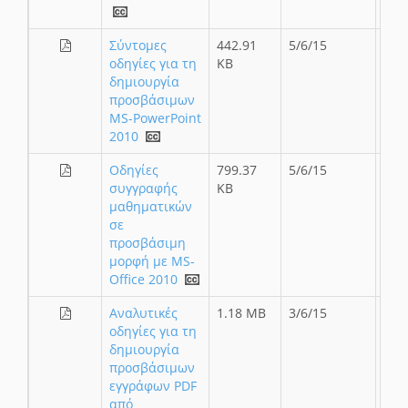
Σύντομες
442.91
5/6/15
οδηγίες για τη
KB
δημιουργία
προσβάσιμων
MS-PowerPoint
2010
Οδηγίες
799.37
5/6/15
συγγραφής
KB
μαθηματικών
σε
προσβάσιμη
μορφή με MS-
Office 2010
Αναλυτικές
1.18 MB
3/6/15
οδηγίες για τη
δημιουργία
προσβάσιμων
εγγράφων PDF
από