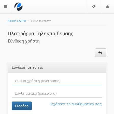
Ε
Ε
$langMenu
π
ί
ι
Αρχική Σελίδα
Σύνδεση χρήστη
λ
ο
ζήτηση
ο
δ
Πλατφόρμα Τηλεκπαίδευσης
γ
ο
ή
ς
Σύνδεση χρήστη
Γ
λ
ώ
σ
Σύνδεση με eclass
σ
α
ς
Ξεχάσατε το συνθηματικό σας;
Είσοδος