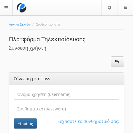
Ε
Ε
$langMenu
π
ί
ι
Αρχική Σελίδα
Σύνδεση χρήστη
λ
ο
ζήτηση
ο
δ
Πλατφόρμα Τηλεκπαίδευσης
γ
ο
ή
ς
Σύνδεση χρήστη
Γ
λ
ώ
σ
Σύνδεση με eclass
σ
α
ς
Ξεχάσατε το συνθηματικό σας;
Είσοδος